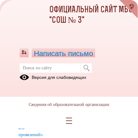
ОФИЦИАЛЬНЫЙ САЙТ МБОУ
"СОШ № 3"
Написать письмо
Охрана труда и безопасность
Версия для слабовидящих
«Профилактика
ГО и ЧС
Охрана
терроризма,
труда
минимизация
Сведения об образовательной организации
и (или)
ликвидация
последствий
его
проявлений».