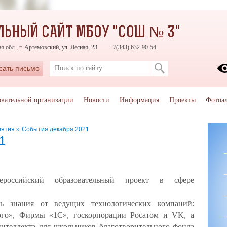
ЬНЫЙ САЙТ МБОУ "СОШ № 3"
 обл., г. Артемовский, ул. Лесная, 23
+7(343) 632-90-54
сать письмо
овательной организации
Новости
Информация
Проекты
Фотоа
иятия
»
События декабря 2021
1
сийский образовательный проект в сфере
ь знания от ведущих технологических компаний:
ого», Фирмы «1С», госкорпорации Росатом и VK, а
нтеллекта для школьников благотворительного фонда