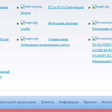
ования
ЕГЭ и ОГЭ в Свердловской
области
Федеральная налоговая
служба
Региональная с
России
Администрация
Артемовского муниципального округа
ПО НАДЗОРУ
НАУКИ ФЕДЕ
НАДЗОРУ В 
Официальный с
ционный
ИД
овательной организации
Новости
Информация
Проекты
Фотоа