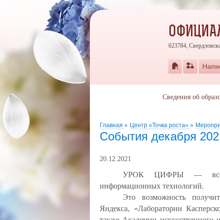
ОФИЦИАЛ
623784, Свердловская
Напи
Сведения об образ
Главная
»
Центр «Точка роста»
»
Меропр
События декабря 202
20.12.2021
УРОК ЦИФРЫ — всерос
информационных технологий.
Это возможность получит
Яндекса, «Лаборатории Касперск
также Академии искусственного и