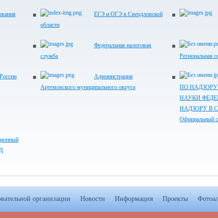
ования
ЕГЭ и ОГЭ в Свердловской
области
Федеральная налоговая
служба
Региональная с
России
Администрация
Артемовского муниципального округа
ПО НАДЗОРУ
НАУКИ ФЕДЕ
НАДЗОРУ В 
Официальный с
ционный
ИД
овательной организации
Новости
Информация
Проекты
Фотоа