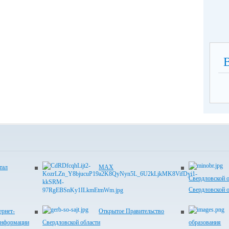
тал
MAX
Свердловской 
Свердловской 
рнет-
Открытое Правительство
информации
Свердловской области
образования