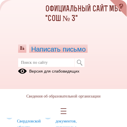
ОФИЦИАЛЬНЫЙ САЙТ МБОУ
"СОШ № 3"
Написать письмо
Нормативные правовые и иные акты
Версия для слабовидящих
в сфере противодействия коррупции
Федеральные
Указы
Постановление
законы
Президента
Правительства
Сведения об образовательной организации
Российской
Федерации
Законы
Формы
Свердловской
документов,